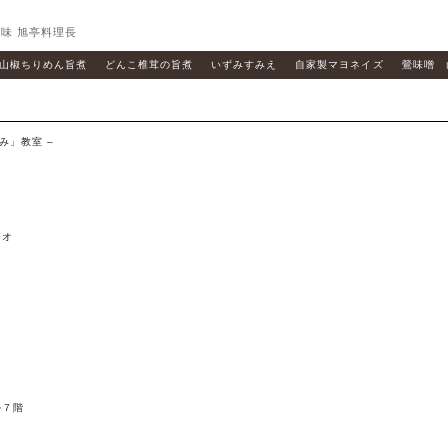
味 旭亭料理長
山椒ちりめん旨煮
どんこ椎茸の旨煮
いずみすみえ
自家製マヨネイズ
鶯味噌 
み」教室 –
オ
ル７階