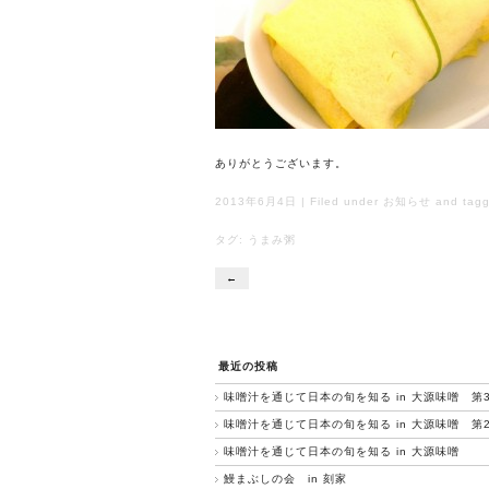
ありがとうございます。
2013年6月4日 | Filed under
お知らせ
and tagg
タグ:
うまみ粥
←
最近の投稿
味噌汁を通じて日本の旬を知る in 大源味噌 第
味噌汁を通じて日本の旬を知る in 大源味噌 第
味噌汁を通じて日本の旬を知る in 大源味噌
鰻まぶしの会 in 刻家