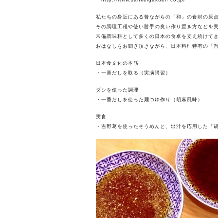
私たちの身近にある昔ながらの「和」の食材の原
その調理工程や使い勝手の良い作り置き方などを
常備調味料として多くの日本の食卓を支え続けて
おはなしをお聞き頂きながら、日本料理特有の「
日本食文化の本筋
・一番だしを取る（実演講習）
ダシを使った調理
・一番だしを使った麺つゆ作り（胡麻風味）
実食
・吉野葛を使ったそうめんと、出汁を応用した「