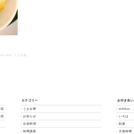
ed with
うまみ粥
.
カテゴリー
お付き合い
3回
うまみ粥
millibar 
2回
お知らせ
いろは
出張料理
刻屋
味噌講座
大源味噌