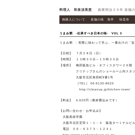
料理人 和泉須美恵
創業明治３９年 老舗の
御購入について
老舗の味 旭亭
味昆布
うまみ粥 -伝承すべき日本の味- VOL 3
うまみ粥 - 実際に味わって学ぶ、一番出汁の「旨
【日程】 ７月２８日（日）
【時間】 １３時３０分～１５時３０分
【場所】 梅田阪急ビル・オフィスタワー２６階
クリナップさんのショールーム内スタジ
大阪市北区角田町8番1号
［TEL］ 06-6130-8620
http://cleanup.jp/kitchen-town/
【料金】 4,620円（教材費込みです）
【お問い合わせ・お申込み】
大阪産経学園
大阪市北区芝田１－１－４ 阪急ターミナルビ
電話 ０６－６３７３－１２４１
http://www.sankeigakuen.co.jp/