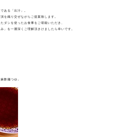
点である「出汁」。
実演を織り交ぜながらご提案致します。
きたダシを使ったお食事をご堪能いただき、
旨み」を一層深くご理解頂きけましたら幸いです。
胡麻酢麺つゆ」